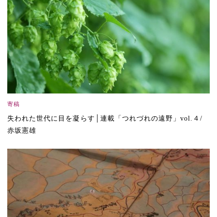
寄稿
失われた世代に目を凝らす│連載「つれづれの遠野」vol.４/
赤坂憲雄