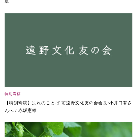
卓
特別寄稿
【特別寄稿】別れのことば 前遠野文化友の会会長•小井口有さ
んへ / 赤坂憲雄