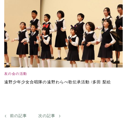
友の会の活動
遠野少年少女合唱隊の遠野わらべ歌伝承活動 /多田 梨絵
前の記事
次の記事