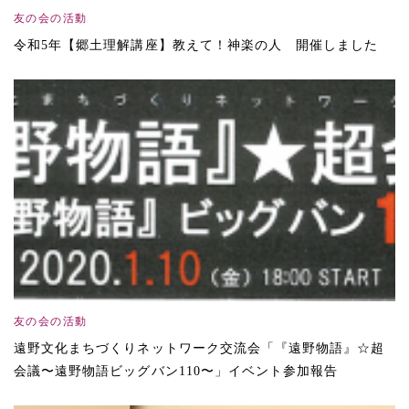
友の会の活動
令和5年【郷土理解講座】教えて！神楽の人 開催しました
友の会の活動
遠野文化まちづくりネットワーク交流会「『遠野物語』☆超
会議〜遠野物語ビッグバン110〜」イベント参加報告