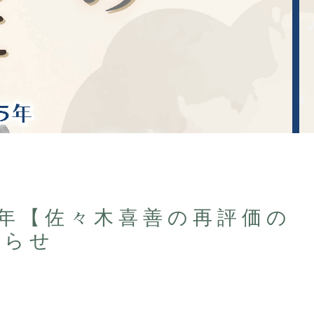
0年【佐々木喜善の再評価の
しらせ