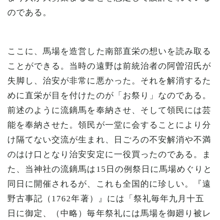
のである。
ここに、馬場を造営した南部直栄の想いを読み取る
ことができる。当時の遠野は前統治者の阿曽沼氏が
失脚し、治安が非常に悪かった。それを解消するた
めに直栄が目を付けたのが「お祭り」なのである。
前述のように流鏑馬を奉納させ、そして領民には芸
能を奉納させた。領民が一堂に会することにより分
け隔てない交流が生まれ、日ごろの不安解消や不満
のはけ口となり治安安定に一役買ったのである。ま
た、当神社の流鏑馬は15日の例祭日に馬場めぐりと
同日に開催されるが、これも全国的に珍しい。『遠
野古事記（1762年著）』には「祭礼毎年九月十五
日に御定、（中略）毎年祭礼には馬場を御廻り被レ