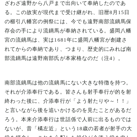
ざわざ遠野から八戸まで出向いて奉納したのであ
る。この故実が現代まで受け継がれ、旧暦8月15日
の櫛引八幡宮の例祭には、今でも遠野南部流鏑馬保
存会の手により流鏑馬が奉納されている。盛岡八幡
宮の流鏑馬は、実は1681年に盛岡八幡宮が創建さ
れてからの奉納であり、つまり、歴史的にみれば南
部流鏑馬は遠野南部氏が本家格なのだ（注4）。
南部流鏑馬は他の流鏑馬にない大きな特徴を持つ。
それが介添奉行である。皆さんも射手奉行が的を射
終わった後に、介添奉行が「よう射たりや～！！」
と言いながら後を追いかけるのを見たことがあるだ
ろう。本来介添奉行は世話係で人前に出るものでは
ないが、昔「橘左近」という18歳の若者が射手の大