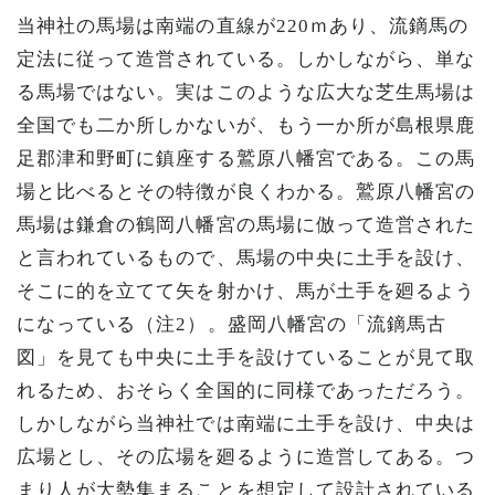
当神社の馬場は南端の直線が220ｍあり、流鏑馬の
定法に従って造営されている。しかしながら、単な
る馬場ではない。実はこのような広大な芝生馬場は
全国でも二か所しかないが、もう一か所が島根県鹿
足郡津和野町に鎮座する鷲原八幡宮である。この馬
場と比べるとその特徴が良くわかる。鷲原八幡宮の
馬場は鎌倉の鶴岡八幡宮の馬場に倣って造営された
と言われているもので、馬場の中央に土手を設け、
そこに的を立てて矢を射かけ、馬が土手を廻るよう
になっている（注2）。盛岡八幡宮の「流鏑馬古
図」を見ても中央に土手を設けていることが見て取
れるため、おそらく全国的に同様であっただろう。
しかしながら当神社では南端に土手を設け、中央は
広場とし、その広場を廻るように造営してある。つ
まり人が大勢集まることを想定して設計されている