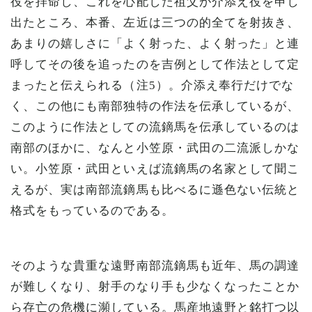
役を拝命し、これを心配した祖父が介添え役を申し
出たところ、本番、左近は三つの的全てを射抜き、
あまりの嬉しさに「よく射った、よく射った」と連
呼してその後を追ったのを吉例として作法として定
まったと伝えられる（注5）。介添え奉行だけでな
く、この他にも南部独特の作法を伝承しているが、
このように作法としての流鏑馬を伝承しているのは
南部のほかに、なんと小笠原・武田の二流派しかな
い。小笠原・武田といえば流鏑馬の名家として聞こ
えるが、実は南部流鏑馬も比べるに遜色ない伝統と
格式をもっているのである。
そのような貴重な遠野南部流鏑馬も近年、馬の調達
が難しくなり、射手のなり手も少なくなったことか
ら存亡の危機に瀕している。馬産地遠野と銘打つ以