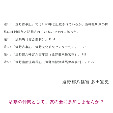
注1：『遠野古事記』では1663年と記載されているが、当神社所蔵の棟
札には1661年と記載されているのでそれに拠った。
注2：『流鏑馬（霞会館刊）』Ｐ34
注3：『遠野古事記（遠野文化研究センター刊）』Ｐ178
注4：『遠野郷八幡宮八百年誌（遠野郷八幡宮刊）』Ｐ9
注5：『遠野南部流鏑馬記（遠野南部流鏑馬保存会刊）』Ｐ27
遠野郷八幡宮 多田宜史
活動の仲間として、友の会に参加しませんか？