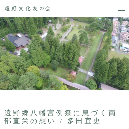
遠野郷八幡宮例祭に息づく南
部直栄の想い / 多田宜史