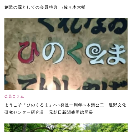
創造の源としての会員特典 /佐々木大輔
会員コラム
ようこそ「ひのくるま」へ~発足一周年~/木瀬公二 遠野文化
研究センター研究員 元朝日新聞盛岡総局長