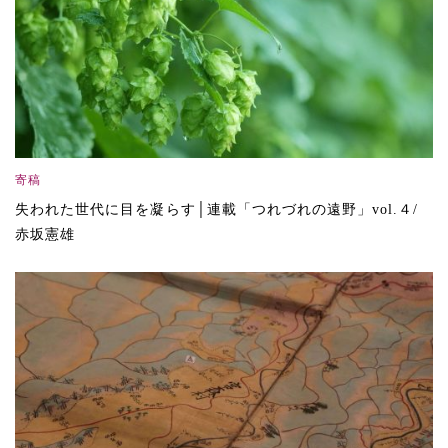
寄稿
失われた世代に目を凝らす│連載「つれづれの遠野」vol.４/
赤坂憲雄