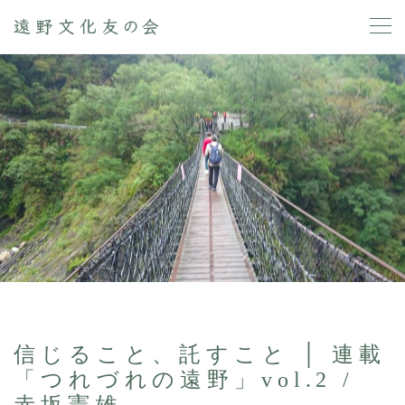
信じること、託すこと │ 連載
「つれづれの遠野」vol.2 /